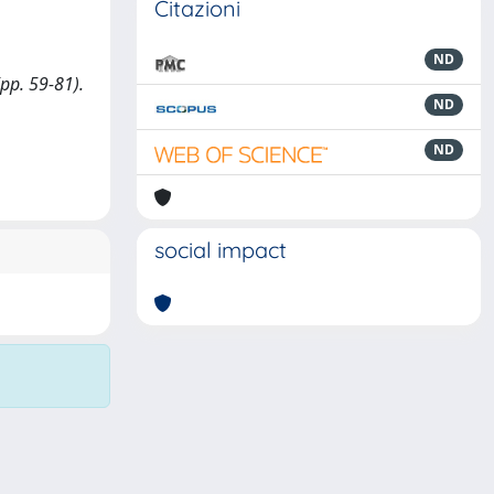
Citazioni
ND
(pp. 59-81).
ND
ND
social impact