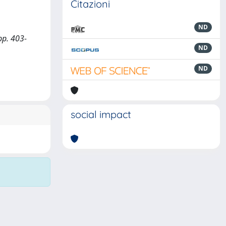
Citazioni
ND
pp. 403-
ND
ND
social impact