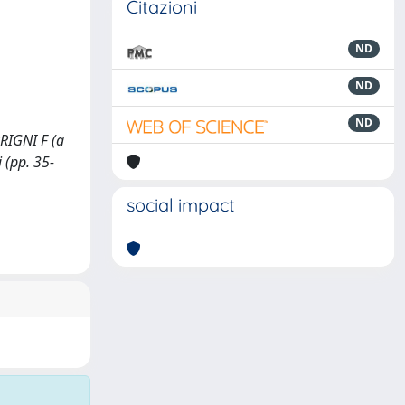
Citazioni
ND
ND
ND
RRIGNI F (a
i (pp. 35-
social impact