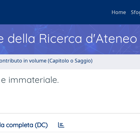
Home
Sfo
e della Ricerca d'Ateneo
ontributo in volume (Capitolo o Saggio)
 e immateriale.
a completa (DC)