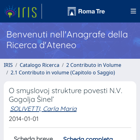
Benvenuti nell'Anagrafe della
Ricerca d'Ateneo
IRIS
Catalogo Ricerca
2 Contributo in Volume
2.1 Contributo in volume (Capitolo o Saggio)
O smyslovoj strukture povesti N.V.
Gogolja Šinel’
SOLIVETTI, Carla Maria
2014-01-01
Scheda breve
Scheda completa