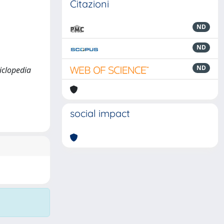
Citazioni
ND
ND
ND
ciclopedia
social impact