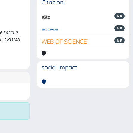
Citazioni
ND
ND
e sociale.
MA : CROMA.
ND
social impact