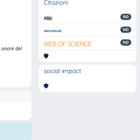
Citazioni
ND
ND
ND
n onore del
social impact