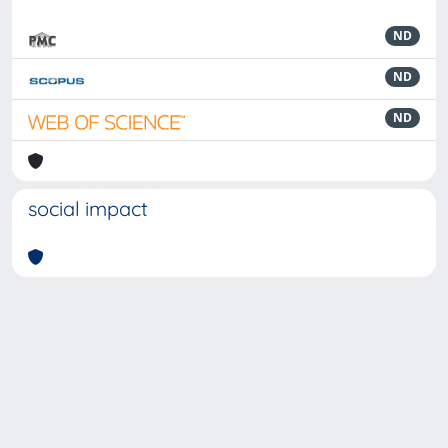
ND
ND
ND
social impact
Powered by
IRIS
-
about IRIS
-
Utilizzo dei cookie
-
Privacy
Copyright © 2026