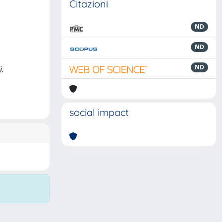
Citazioni
ND
ND
ND
i.
social impact