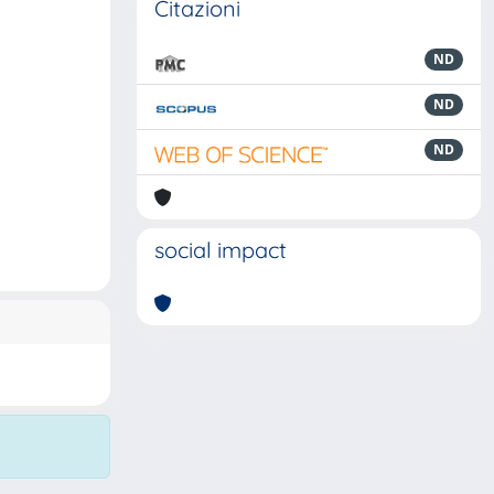
Citazioni
ND
ND
ND
social impact