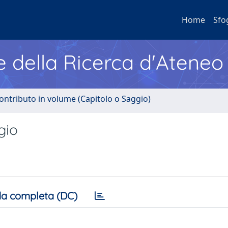
Home
Sfo
e della Ricerca d'Ateneo
ontributo in volume (Capitolo o Saggio)
gio
a completa (DC)