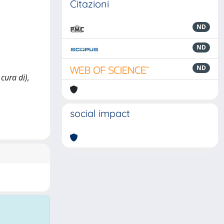
Citazioni
ND
ND
ND
cura di),
social impact