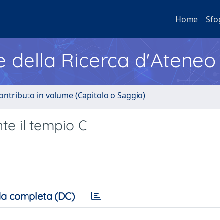
Home
Sfo
e della Ricerca d'Ateneo
ontributo in volume (Capitolo o Saggio)
nte il tempio C
a completa (DC)