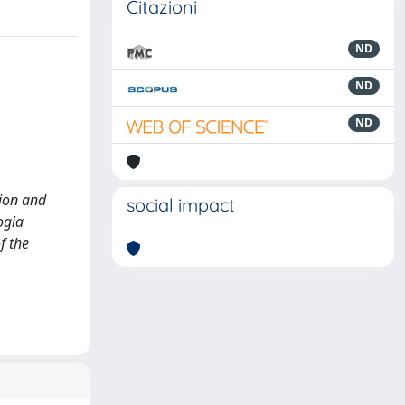
Citazioni
ND
ND
ND
tion and
social impact
ogia
f the