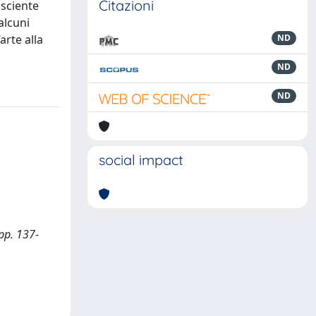
Citazioni
osciente
alcuni
arte alla
ND
ND
ND
social impact
pp. 137-