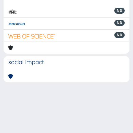
ND
ND
ND
social impact
Powered by
IRIS
-
about IRIS
-
Utilizzo dei cookie
-
Privacy
Copyright © 2026