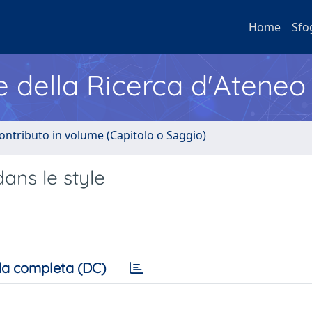
Home
Sfo
e della Ricerca d'Ateneo
ontributo in volume (Capitolo o Saggio)
ans le style
a completa (DC)