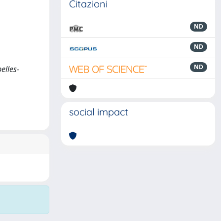
Citazioni
ND
ND
ND
elles-
social impact