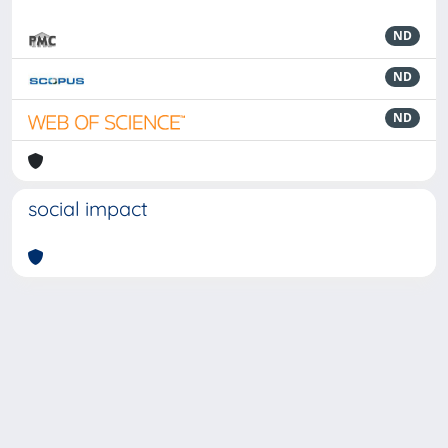
ND
ND
ND
social impact
Powered by
IRIS
-
about IRIS
-
Utilizzo dei cookie
-
Privacy
Copyright © 2026