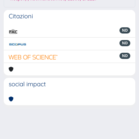
Citazioni
ND
ND
ND
social impact