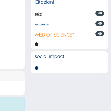
Citazioni
ND
ND
ND
social impact