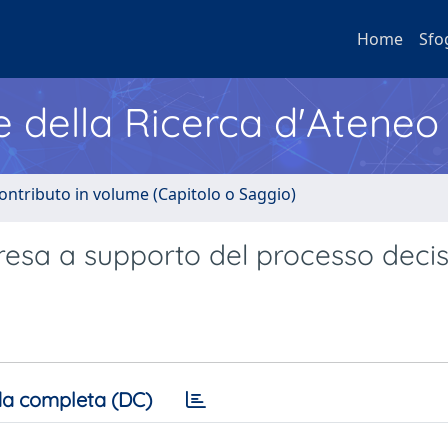
Home
Sfo
e della Ricerca d'Ateneo
ontributo in volume (Capitolo o Saggio)
presa a supporto del processo deci
a completa (DC)