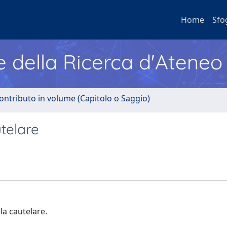
Home
Sfo
e della Ricerca d'Ateneo
ontributo in volume (Capitolo o Saggio)
utelare
la cautelare.