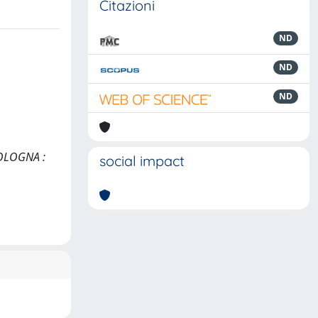
Citazioni
ND
ND
ND
 BOLOGNA :
social impact