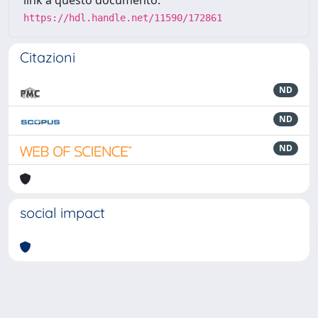
link a questo documento:
https://hdl.handle.net/11590/172861
Citazioni
ND
ND
ND
social impact