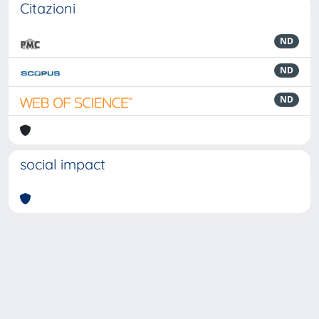
Citazioni
ND
ND
ND
social impact
Powered by
IRIS
-
about IRIS
-