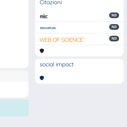
Citazioni
ND
ND
ND
social impact