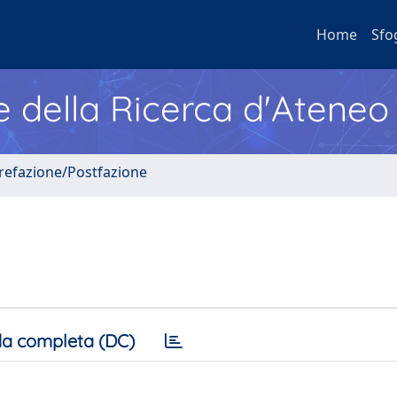
Home
Sfo
e della Ricerca d'Ateneo
Prefazione/Postfazione
a completa (DC)