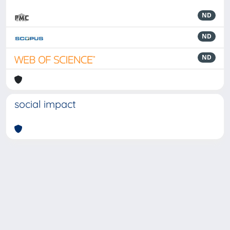
ND
ND
ND
social impact
Powered by
IRIS
-
about IRIS
-
Utilizzo dei cookie
-
Privacy
Copyright © 2026