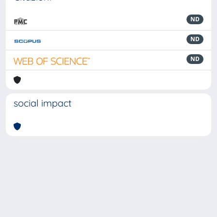
ND
ND
ND
social impact
Powered by
IRIS
-
about IRIS
-