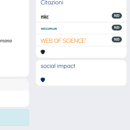
Citazioni
ND
ND
ND
L'umana
social impact