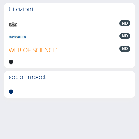
Citazioni
ND
ND
ND
social impact