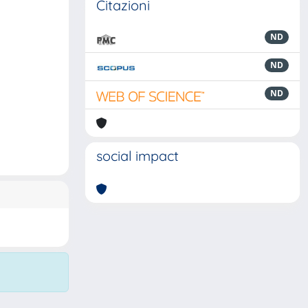
Citazioni
ND
ND
ND
social impact