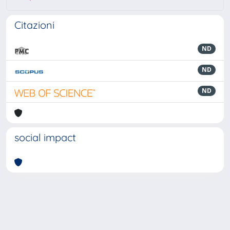
Citazioni
ND
ND
ND
social impact