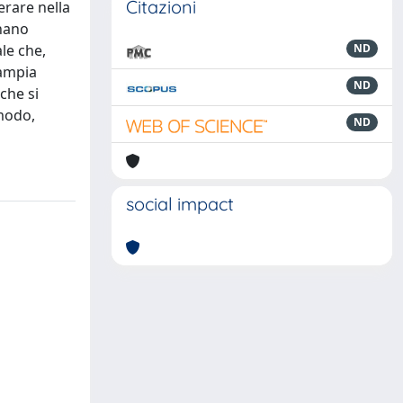
Citazioni
erare nella
inano
le che,
ND
 ampia
ND
che si
 modo,
ND
social impact