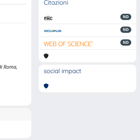
Citazioni
ND
ND
ND
 di Roma,
social impact