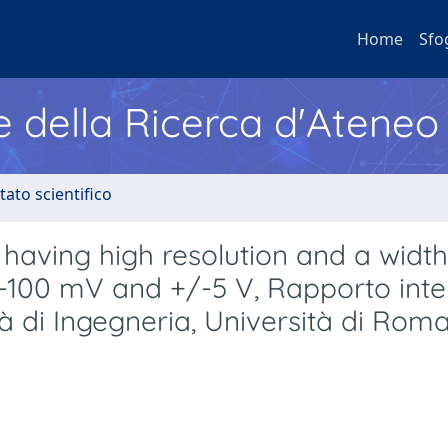
Home
Sfo
e della Ricerca d'Ateneo
tato scientifico
 having high resolution and a width
-100 mV and +/-5 V, Rapporto int
ltà di Ingegneria, Università di Roma