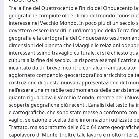
Tra la fine del Quattrocento e l’inizio del Cinquecento 
geografiche compiute oltre i limiti del mondo conosciuto
interesse nel Vecchio Mondo. In poco più di un secolo si 
dovettero essere inseriti in un’immagine della Terra fin
geografia e la cartografia del Cinquecento testimoniano
dimensioni del pianeta che i viaggi e le relazioni odepor
interessantissimo travaglio culturale, ci si è chiesto q
cultura alla fine del secolo. La risposta esemplificatric
incantato da un breve incontro con alcuni ambasciatori g
aggiornato compendio geocartografico arricchito da tavol
costruzione di questa nuova rappresentazione del mondo.
nell’essere una mirabile testimonianza della persistente 
quanto riguardava il Vecchio Mondo, mentre per i Nuovi 
scoperte geografiche più recenti. L’analisi del testo ha 
e cartografiche, che sono state messe a confronto con l’o
vaglio, selezione e scelta delle informazioni utilizzate p
Trattato, ma soprattutto delle 60 o 64 carte geografic
capolavoro di Monte. Inoltre tale lavoro è molto interes