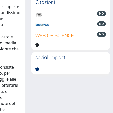
Citazioni
le scoperte
grandissimo
ND
he
ND
La
ND
icato e
 di media
 Monte che,
n
social impact
i
consiste
o, per
gi e alle
letterarie
i, di
o il
note del
che