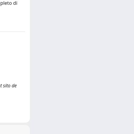
pleto di
t sito de