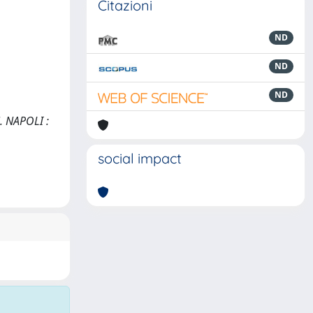
Citazioni
ND
ND
ND
i. NAPOLI :
social impact