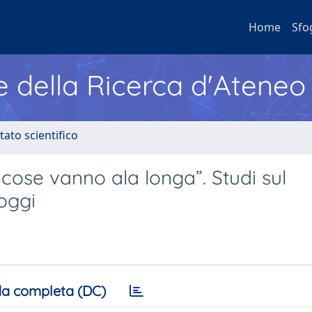
Home
Sfo
e della Ricerca d'Ateneo
tato scientifico
e cose vanno ala longa”. Studi sul
 oggi
a completa (DC)