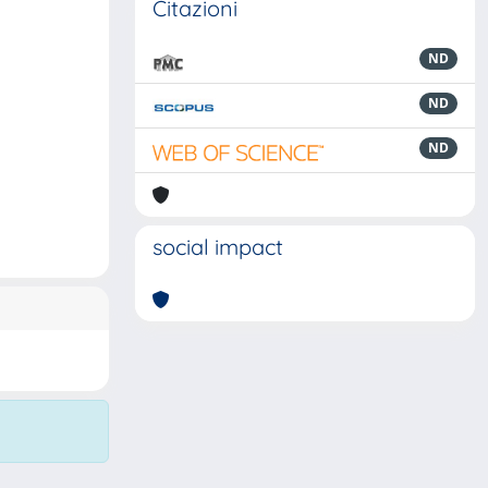
Citazioni
ND
ND
ND
social impact