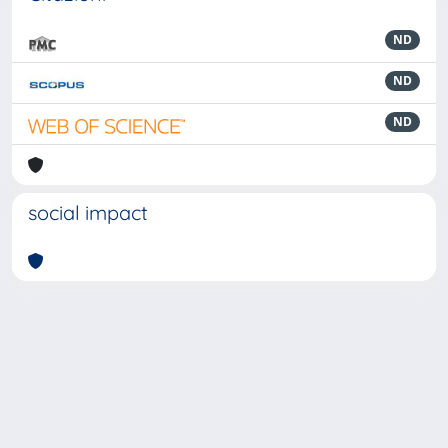
ND
ND
ND
social impact
Powered by
IRIS
-
about IRIS
-