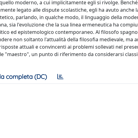
uello moderno, a cui implicitamente egli si rivolge. Benché, 
mente legato alle dispute scolastiche, egli ha avuto anche l
ntetico, parlando, in qualche modo, il linguaggio della moder
iana, sia l'evoluzione che la sua linea ermeneutica ha compiu
alitico ed epistemologico contemporaneo. Al filosofo spagno
dere non soltanto l'attualità della filosofia medievale, ma a
sposte attuali e convincenti ai problemi sollevati nel prese
de "maestro", un punto di riferimento da considerarsi classi
a completa (DC)