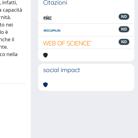
Citazioni
infatti,
a capacità
nità.
ND
to nei
ND
lo è
nche il
ND
nte.
co nella
social impact