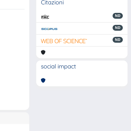
Citazioni
ND
ND
ND
social impact