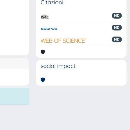
Citazioni
ND
ND
ND
social impact