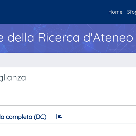
Home
Sfo
e della Ricerca d'Ateneo
glianza
a completa (DC)