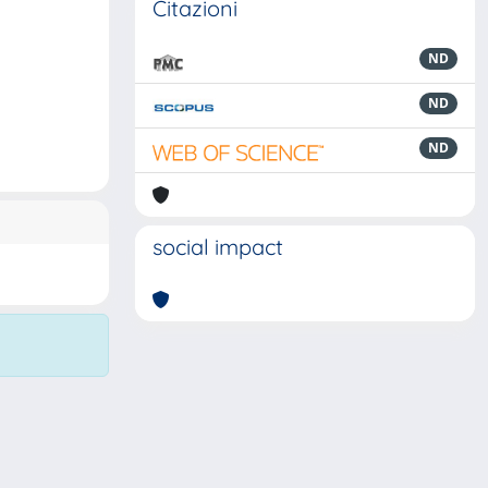
Citazioni
ND
ND
ND
social impact