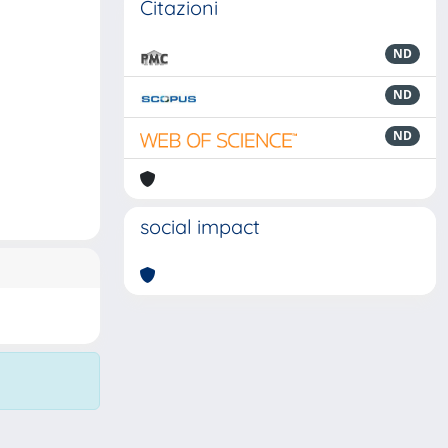
Citazioni
ND
ND
ND
social impact