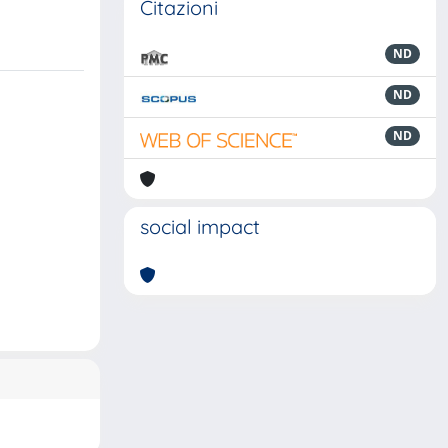
Citazioni
ND
ND
ND
social impact