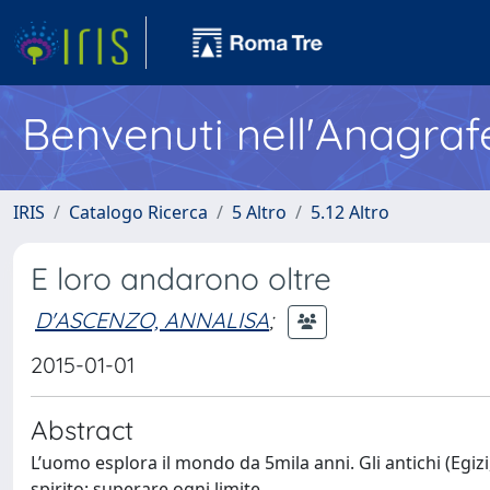
Benvenuti nell'Anagraf
IRIS
Catalogo Ricerca
5 Altro
5.12 Altro
E loro andarono oltre
D'ASCENZO, ANNALISA
;
2015-01-01
Abstract
L’uomo esplora il mondo da 5mila anni. Gli antichi (Egizi,
spirito: superare ogni limite