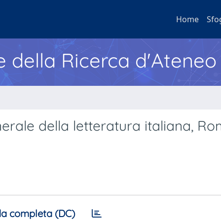
Home
Sfo
e della Ricerca d'Ateneo
erale della letteratura italiana, Ro
a completa (DC)