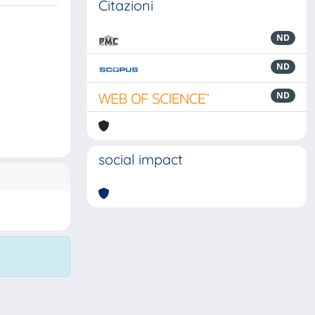
Citazioni
ND
ND
ND
social impact