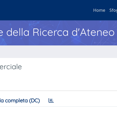
Home
Sfo
e della Ricerca d'Ateneo
erciale
a completa (DC)