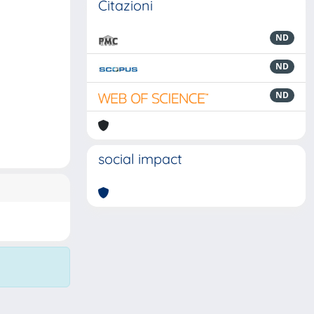
Citazioni
ND
ND
ND
social impact