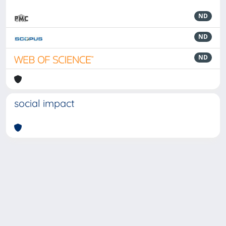
ND
ND
ND
social impact
Powered by
IRIS
-
about IRIS
-
Utilizzo dei cookie
-
Privacy
Copyright © 2026