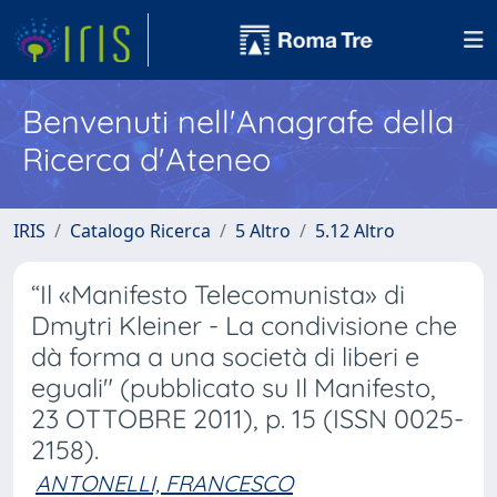
Benvenuti nell'Anagrafe della
Ricerca d'Ateneo
IRIS
Catalogo Ricerca
5 Altro
5.12 Altro
“Il «Manifesto Telecomunista» di
Dmytri Kleiner - La condivisione che
dà forma a una società di liberi e
eguali" (pubblicato su Il Manifesto,
23 OTTOBRE 2011), p. 15 (ISSN 0025-
2158).
ANTONELLI, FRANCESCO