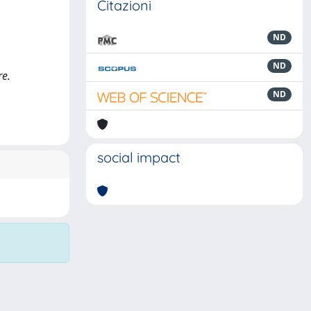
Citazioni
ND
ND
re.
ND
social impact