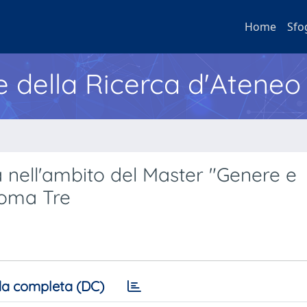
Home
Sfo
e della Ricerca d'Ateneo
 nell'ambito del Master "Genere e
 Roma Tre
a completa (DC)