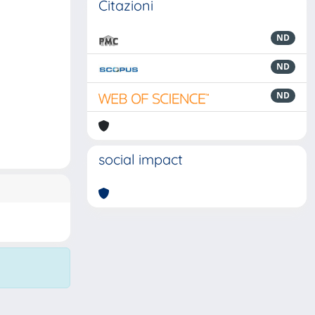
Citazioni
ND
ND
ND
social impact