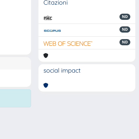
Citazioni
ND
ND
ND
social impact