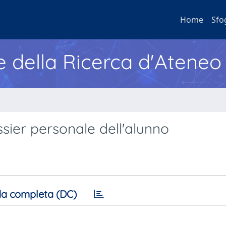
Home
Sfo
e della Ricerca d'Ateneo
ier personale dell'alunno
a completa (DC)