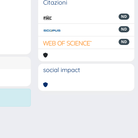
Citazioni
ND
ND
ND
social impact