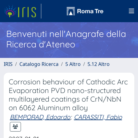
Benvenuti nell'Anagrafe della
Ricerca d'Ateneo
IRIS
Catalogo Ricerca
5 Altro
5.12 Altro
Corrosion behaviour of Cathodic Arc
Evaporation PVD nano-structured
multilayered coatings of CrN/NbN
on 6062 Aluminum alloy
BEMPORAD, Edoardo
;
CARASSITI, Fabio