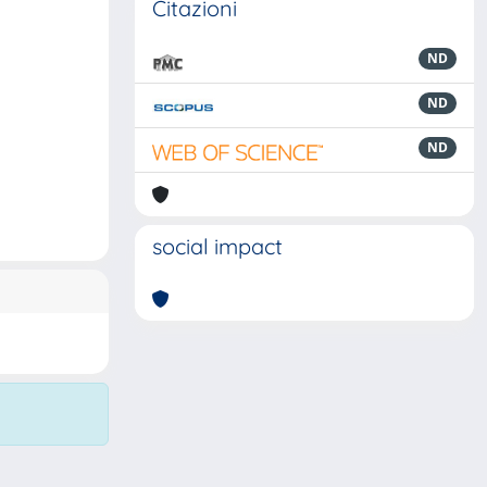
Citazioni
ND
ND
ND
social impact